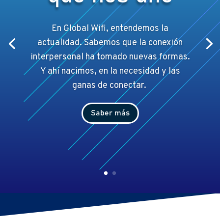
En Global Wifi, entendemos la
actualidad. Sabemos que la conexión
interpersonal ha tomado nuevas formas.
Y ahí
nacimos, en la necesidad y las
ganas de conectar.
Saber más