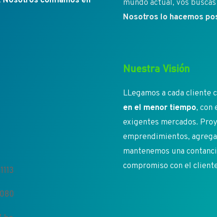
.
Nosotros confíamos en
mundo actual, vos buscás 
Nosotros lo hacemos pos
Nuestra Visión
LLegamos a cada cliente c
en el menor tiempo
, con
exigentes mercados. Proy
emprendimientos, agregan
mantenemos una contancia 
compromiso con el client
1113
5080