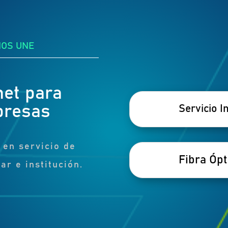
NOS UNE
net para
presas
Servicio I
 en servicio de
Fibra Ópt
ar e institución.