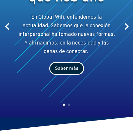
En Global Wifi, entendemos la
actualidad. Sabemos que la conexión
interpersonal ha tomado nuevas formas.
Y ahí
nacimos, en la necesidad y las
ganas de conectar.
Saber más