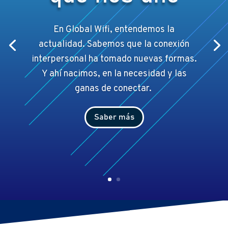
En Global Wifi, entendemos la
actualidad. Sabemos que la conexión
interpersonal ha tomado nuevas formas.
Y ahí
nacimos, en la necesidad y las
ganas de conectar.
Saber más