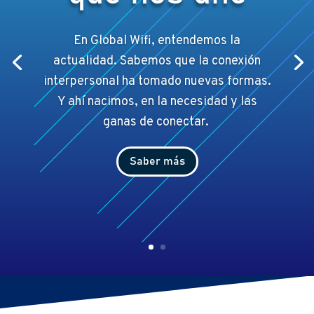
En Global Wifi, entendemos la
actualidad. Sabemos que la conexión
interpersonal ha tomado nuevas formas.
Y ahí
nacimos, en la necesidad y las
ganas de conectar.
Saber más