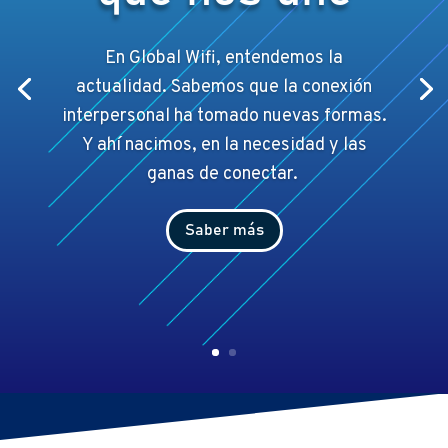
En Global Wifi, entendemos la
actualidad. Sabemos que la conexión
interpersonal ha tomado nuevas formas.
Y ahí
nacimos, en la necesidad y las
ganas de conectar.
Saber más