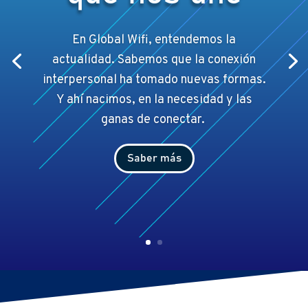
En Global Wifi, entendemos la
actualidad. Sabemos que la conexión
interpersonal ha tomado nuevas formas.
Y ahí
nacimos, en la necesidad y las
ganas de conectar.
Saber más