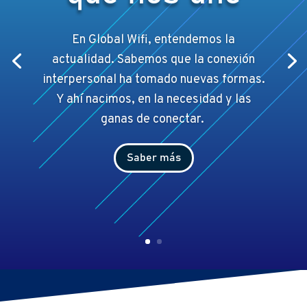
En Global Wifi, entendemos la
actualidad. Sabemos que la conexión
interpersonal ha tomado nuevas formas.
Y ahí
nacimos, en la necesidad y las
ganas de conectar.
Saber más