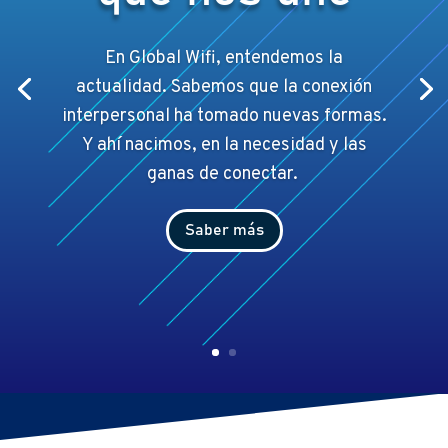
En Global Wifi, entendemos la
actualidad. Sabemos que la conexión
interpersonal ha tomado nuevas formas.
Y ahí
nacimos, en la necesidad y las
ganas de conectar.
Saber más