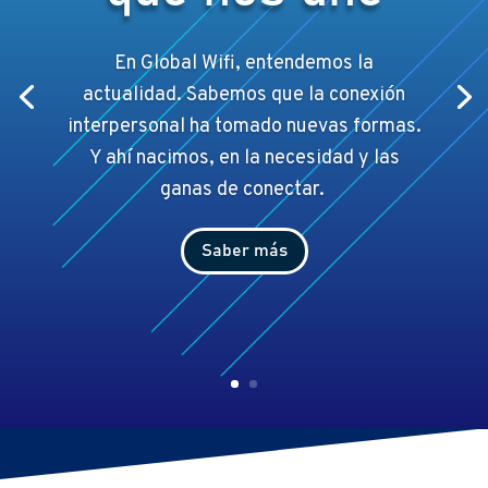
En Global Wifi, entendemos la
actualidad. Sabemos que la conexión
interpersonal ha tomado nuevas formas.
Y ahí
nacimos, en la necesidad y las
ganas de conectar.
Saber más