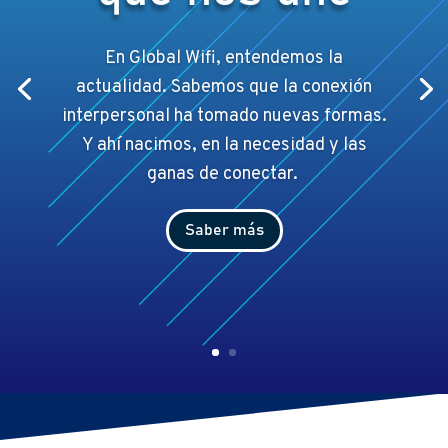
En Global Wifi, entendemos la
actualidad. Sabemos que la conexión
interpersonal ha tomado nuevas formas.
Y ahí
nacimos, en la necesidad y las
ganas de conectar.
Saber más