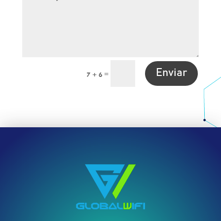
Enviar
=
7 + 6