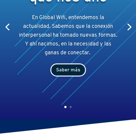
En Global Wifi, entendemos la
actualidad. Sabemos que la conexión
interpersonal ha tomado nuevas formas.
Y ahí
nacimos, en la necesidad y las
ganas de conectar.
Saber más