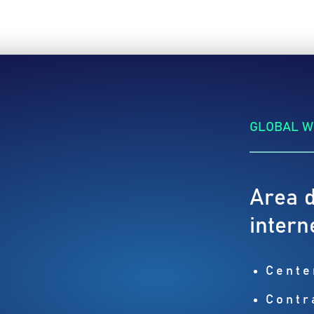
GLOBAL WI
Area d
intern
Cente
Contr