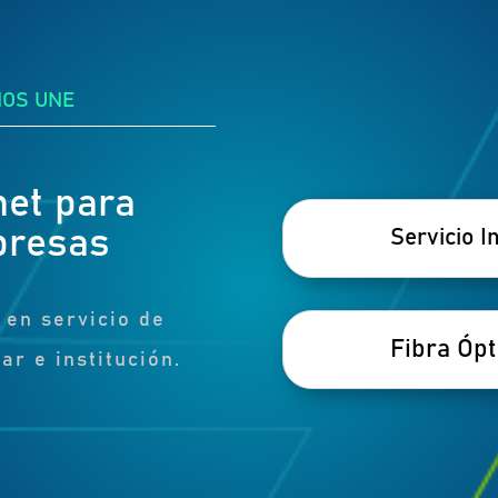
NOS UNE
net para
presas
Servicio I
 en servicio de
Fibra Ópt
ar e institución.