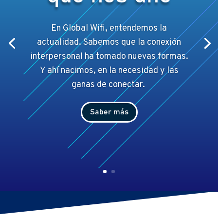
En Global Wifi, entendemos la
actualidad. Sabemos que la conexión
interpersonal ha tomado nuevas formas.
Y ahí
nacimos, en la necesidad y las
ganas de conectar.
Saber más