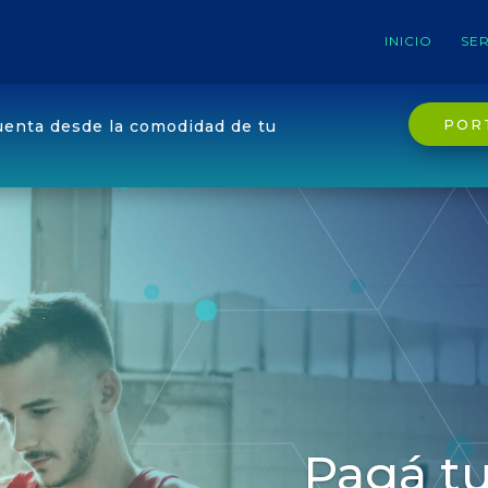
INICIO
SER
POR
uenta desde la comodidad de tu
Pagá tu