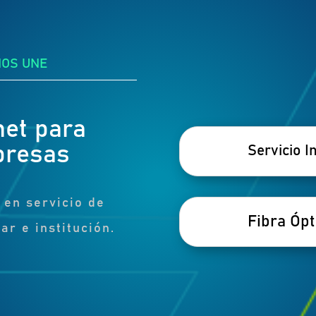
NOS UNE
net para
presas
Servicio I
 en servicio de
Fibra Ópt
ar e institución.