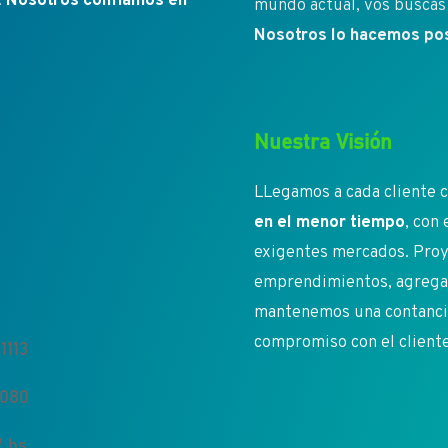
.
Nosotros confíamos en
mundo actual, vos buscás 
Nosotros lo hacemos pos
Nuestra Visión
LLegamos a cada cliente c
en el menor tiempo
, con
exigentes mercados. Proy
emprendimientos, agregan
mantenemos una contancia 
compromiso con el client
1113
5080
 hs.