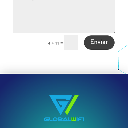
Enviar
=
4 + 11