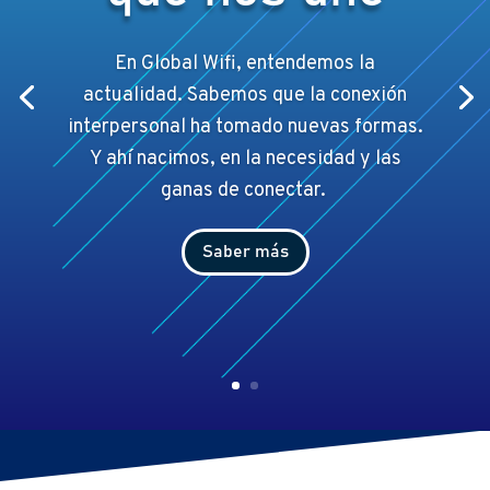
En Global Wifi, entendemos la
actualidad. Sabemos que la conexión
interpersonal ha tomado nuevas formas.
Y ahí
nacimos, en la necesidad y las
ganas de conectar.
Saber más