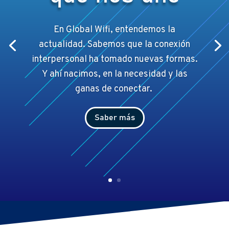
En Global Wifi, entendemos la
actualidad. Sabemos que la conexión
interpersonal ha tomado nuevas formas.
Y ahí
nacimos, en la necesidad y las
ganas de conectar.
Saber más