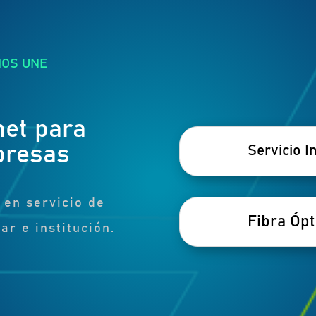
NOS UNE
net para
presas
Servicio I
 en servicio de
Fibra Ópt
ar e institución.