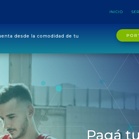
INICIO
SER
POR
uenta desde la comodidad de tu
Pagá tu