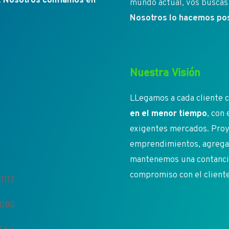
.
Nosotros confíamos en
mundo actual, vos buscás 
Nosotros lo hacemos pos
Nuestra Visión
LLegamos a cada cliente c
en el menor tiempo
, con
exigentes mercados. Proy
emprendimientos, agregan
mantenemos una contancia 
compromiso con el client
1113
5080