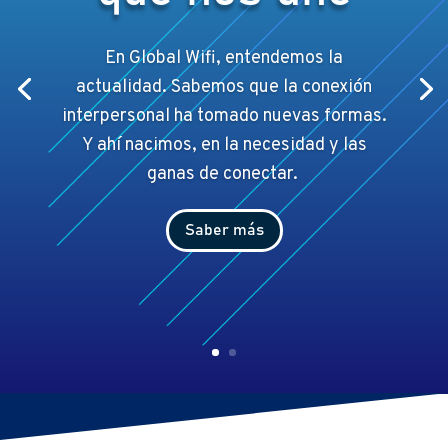
En Global Wifi, entendemos la
actualidad. Sabemos que la conexión
interpersonal ha tomado nuevas formas.
Y ahí
nacimos, en la necesidad y las
ganas de conectar.
Saber más