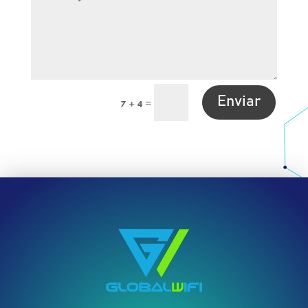
Enviar
=
7 + 4