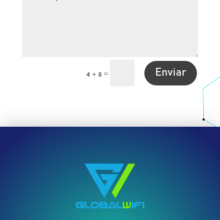
Enviar
=
4 + 8