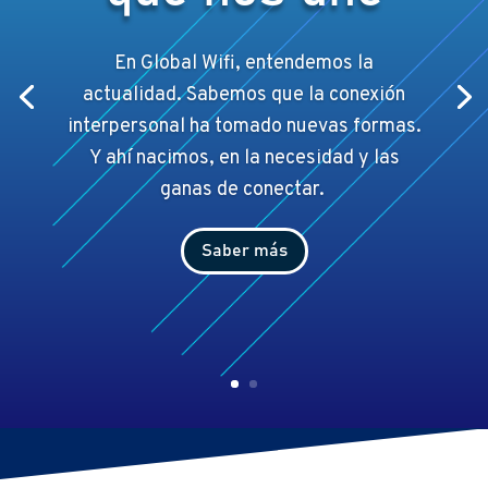
En Global Wifi, entendemos la
actualidad. Sabemos que la conexión
interpersonal ha tomado nuevas formas.
Y ahí
nacimos, en la necesidad y las
ganas de conectar.
Saber más