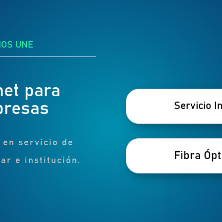
NOS UNE
net para
presas
Servicio I
 en servicio de
Fibra Ópt
ar e institución.