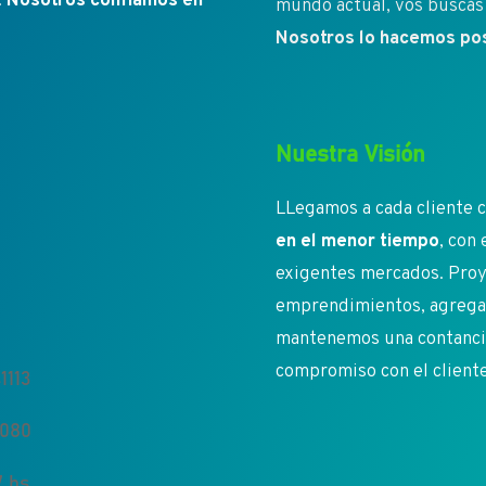
.
Nosotros confíamos en
mundo actual, vos buscás 
Nosotros lo hacemos pos
Nuestra Visión
LLegamos a cada cliente c
en el menor tiempo
, con
exigentes mercados. Proy
emprendimientos, agregan
mantenemos una contancia 
compromiso con el client
1113
5080
 hs.