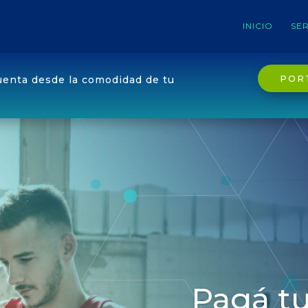
INICIO
SER
POR
uenta desde la comodidad de tu
Pagá tu