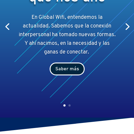
En Global Wifi, entendemos la
actualidad. Sabemos que la conexión
interpersonal ha tomado nuevas formas.
Y ahí
nacimos, en la necesidad y las
ganas de conectar.
Saber más