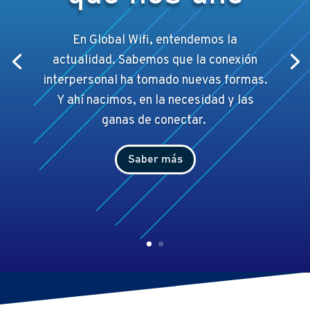
En Global Wifi, entendemos la
actualidad. Sabemos que la conexión
interpersonal ha tomado nuevas formas.
Y ahí
nacimos, en la necesidad y las
ganas de conectar.
Saber más