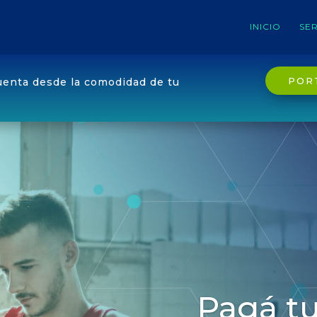
INICIO
SER
POR
uenta desde la comodidad de tu
Pagá tu