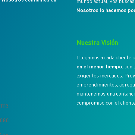
.
Nosotros confíamos en
mundo actual, vos buscás 
Nosotros lo hacemos pos
Nuestra Visión
LLegamos a cada cliente c
en el menor tiempo
, con
exigentes mercados. Proy
emprendimientos, agregan
mantenemos una contancia 
compromiso con el client
1113
5080