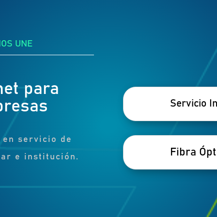
NOS UNE
net para
presas
Servicio I
 en servicio de
Fibra Ópt
ar e institución.