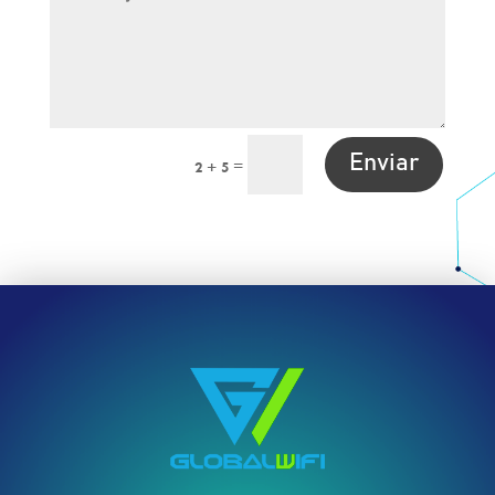
Enviar
=
2 + 5