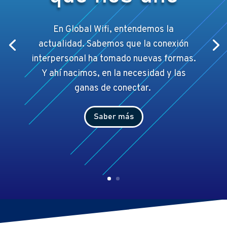
En Global Wifi, entendemos la
actualidad. Sabemos que la conexión
interpersonal ha tomado nuevas formas.
Y ahí
nacimos, en la necesidad y las
ganas de conectar.
Saber más