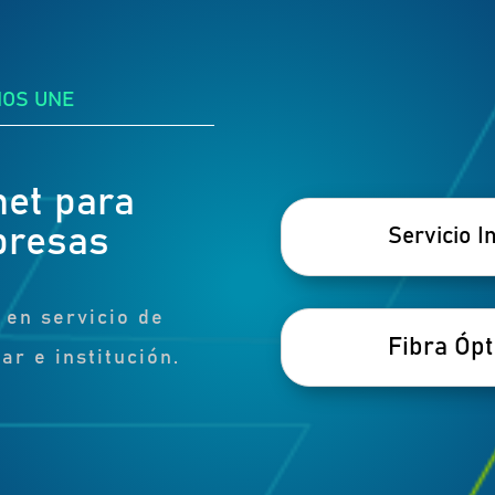
NOS UNE
net para
presas
Servicio I
 en servicio de
Fibra Ópt
ar e institución.