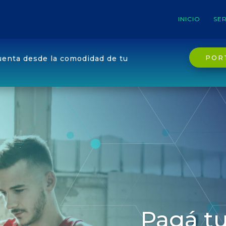
INICIO
SER
POR
uenta desde la comodidad de tu
Pagá tu