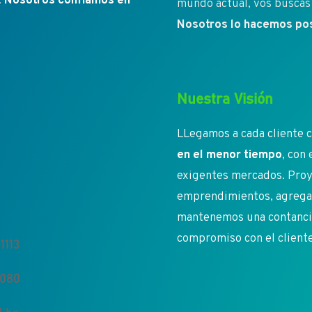
.
Nosotros confíamos en
mundo actual, vos buscás 
Nosotros lo hacemos pos
Nuestra Visión
LLegamos a cada cliente c
en el menor tiempo
, con
exigentes mercados. Proy
emprendimientos, agregan
mantenemos una contancia 
compromiso con el client
1113
5080