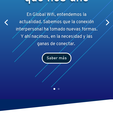
En Global Wifi, entendemos la
actualidad. Sabemos que la conexión
interpersonal ha tomado nuevas formas.
Y ahí
nacimos, en la necesidad y las
ganas de conectar.
Saber más