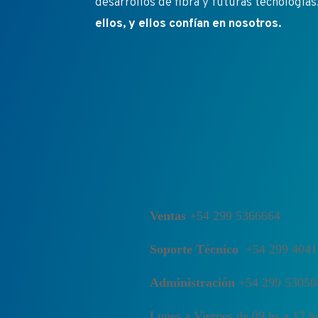
desarrollos de fibra y futuras tecnologías
ellos, y ellos confían en nosotros.
Ventas
+54 299 5366664
Soporte Técnico
+54 299 4041
Administración
+54 299 5305
Lunes a Viernes de 09 hs a 17 h