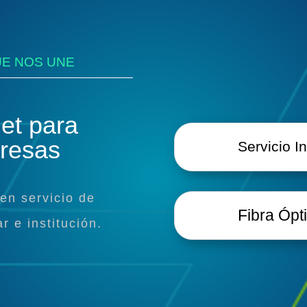
UE NOS UNE
net para
presas
Servicio I
en servicio de
Fibra Ópt
r e institución.