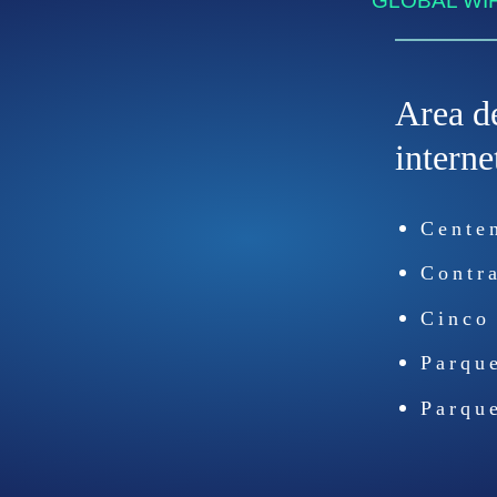
GLOBAL WIF
Area d
interne
Cente
Contr
Cinco
Parqu
Parque