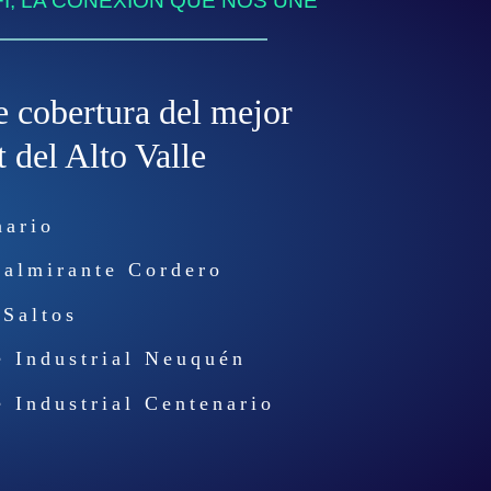
I, LA CONEXIÓN QUE NOS UNE
e cobertura del mejor
t del Alto Valle
nario
aalmirante Cordero
 Saltos
e Industrial Neuquén
 Industrial Centenario