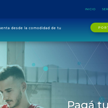
INICIO
SER
POR
uenta desde la comodidad de tu
Pagá tu