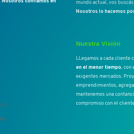
.
Nosotros confíamos en
mundo actual, vos buscás 
Nosotros lo hacemos pos
Nuestra Visión
LLegamos a cada cliente c
en el menor tiempo
, con
exigentes mercados. Proy
emprendimientos, agregan
mantenemos una contancia 
compromiso con el client
113
080
s.