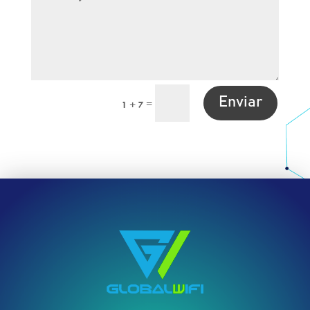
Enviar
=
1 + 7