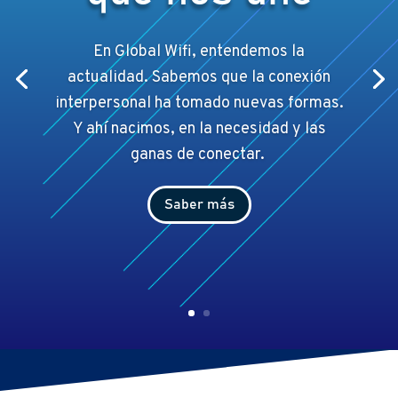
En Global Wifi, entendemos la
actualidad. Sabemos que la conexión
interpersonal ha tomado nuevas formas.
Y ahí
nacimos, en la necesidad y las
ganas de conectar.
Saber más