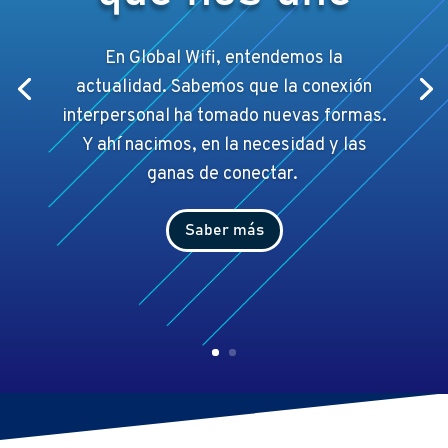
En Global Wifi, entendemos la
actualidad. Sabemos que la conexión
interpersonal ha tomado nuevas formas.
Y ahí
nacimos, en la necesidad y las
ganas de conectar.
Saber más