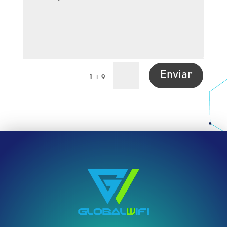
Enviar
=
1 + 9