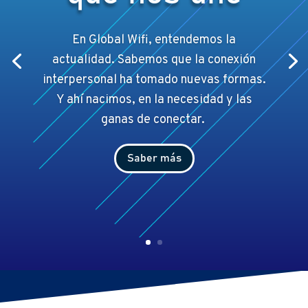
En Global Wifi, entendemos la
actualidad. Sabemos que la conexión
interpersonal ha tomado nuevas formas.
Y ahí
nacimos, en la necesidad y las
ganas de conectar.
Saber más