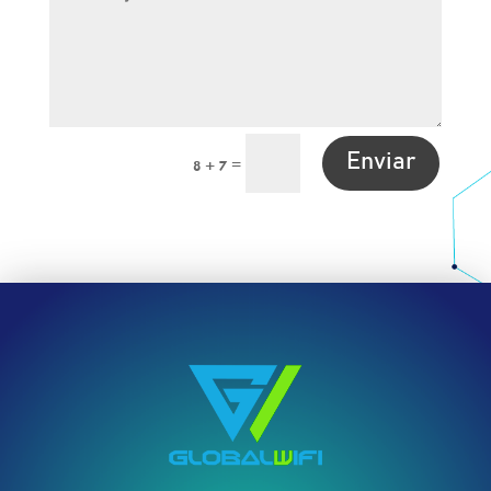
Enviar
=
8 + 7